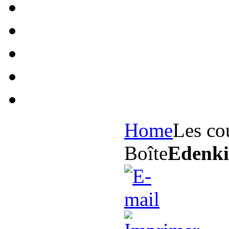
Home
Les co
Boîte
Edenki