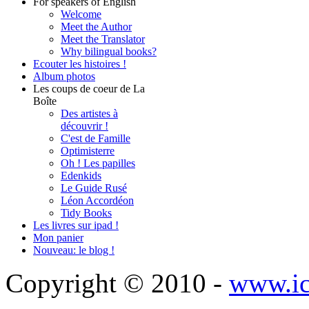
For speakers of English
Welcome
Meet the Author
Meet the Translator
Why bilingual books?
Ecouter les histoires !
Album photos
Les coups de coeur de La
Boîte
Des artistes à
découvrir !
C'est de Famille
Optimisterre
Oh ! Les papilles
Edenkids
Le Guide Rusé
Léon Accordéon
Tidy Books
Les livres sur ipad !
Mon panier
Nouveau: le blog !
Copyright © 2010 -
www.ic