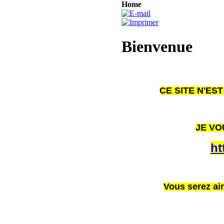
Home
Bienvenue
CE SITE N'ES
JE VO
ht
Vous serez ain