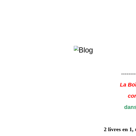
--------
La Boî
con
dans
2 livres en 1,