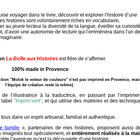
ise voyager dans le livre, découvrir et explorer l’histoire d’une
Mes histoires sont volontairement riches en vocabulaire,
er au jeune lecteur la diversité de la langue, éveiller sa curiosité
 tôt, d'avoir une autonomie de lecture qui l'emmènera dans l'un d
imaginaire.
ion
La Boîte aux Histoires
est fière de s’affirmer
100% made in Provence
ction "Molok le voleur de couleurs"
n'est pas imprimé en Provence, mai
l'équipe de création reste la même)
n, de l’illustratrice à la traductrice, en passant par l’imprimer
e label
"Imprim’vert"
, et qui utilise des matières et des techniqu
tous dans un esprit artisanal, familial et authentique.
e famille
», partenaires de mes histoires, proposent aussi d
 imaginés tout spécialement, et
entièrement réalisés à la ma
ète l'aventure qu'est la découverte d'une histoire.