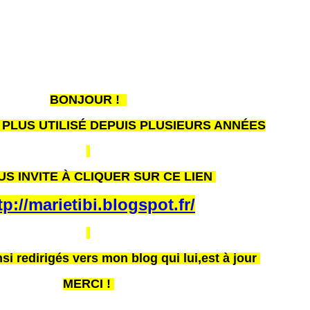
BONJOUR !
T PLUS UTILISÉ DEPUIS PLUSIEURS ANNÉES
US INVITE À CLIQUER SUR CE LIEN
tp://marietibi.blogspot.fr/
si redirigés vers mon blog qui lui,est à jour
MERCI !