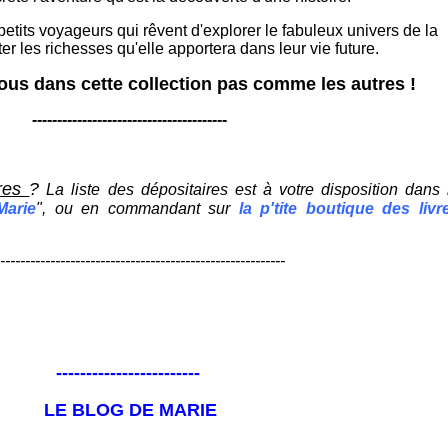
petits voyageurs qui rêvent d'explorer le fabuleux univers de la
ter les richesses qu'elle apportera dans leur vie future.
us dans cette collection pas comme les autres !
---------------------------------------
vres
?
La liste des dépositaires est à votre disposition dans 
Marie
", ou en commandant sur
la p'tite boutique des livr
---------------------------------------------------------
------------------------
LE BLOG DE MARIE